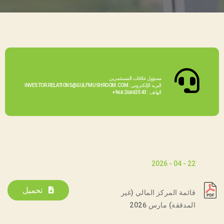
مسؤول علاقات المستثمرين
البريد الإلكتروني : INVESTOR.RELATIONS@GULFMUSHROOM.COM
الهاتف : 26883543 968+
22 - 04 - 2026
تحميل
قائمة المركز المالي (غير
المدققة) مارس 2026