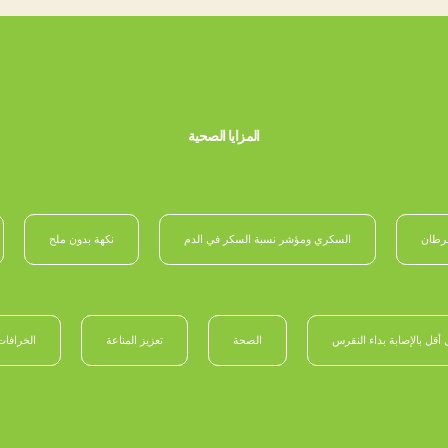
المزايا الصحية
رطان
السكري ومؤشر نسبة السكر في الدم
نكهة بدون ملح
 أقل بالإصابة بداء النقرس
الصحة
تعزيز المناعة
الخرافات