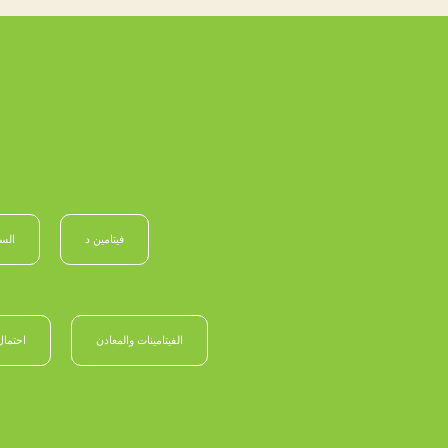
فيتامين د
الس
الفيتامينات والمعادن
احتمال