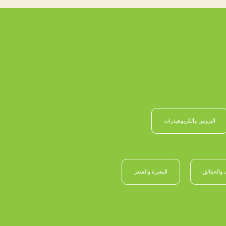
البروتين والكربوهيدرات
 والحقائق
البشرة والشعر