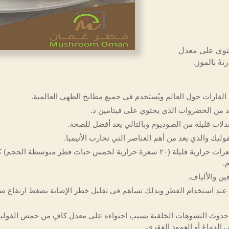
حتوي على معدل
ةً بالموز.
القارات حول العالم ويُستخدم في جميع مطابخ الطهي العالمية.
يد من الخضروات الذي يحتوي على فيتامين د.
لات قليلة من الصوديوم وبالتالي يعد أفضل للصحة.
يك والذي يعد من أهم العناصر التي تحارب الأنيميا.
أن الفطر يحتوي على سعرات حرارية قليلة (٢٠ سعرة حرارية لخمس حبات فطر متوسط
.
ين والألياف.
لح عند استخدام الفطر وبذلك تساهم في تقليل خطر الإصابة بضغط ارتفاع ض
حدوث التشوهات الخلقية بسبب احتواءه على معدل كافٍ من حمض الفولي
لدماغ أو العمود الفقري.