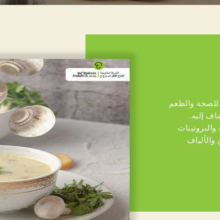
 للصحة والطعم
اف إليه.
والبروتينات
والألياف